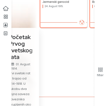
Jermenski genocid
Balforova
24. Avgust 1915.
02. Novem
Početak
Prvog
svetskog
rata
01. Avgust
1914.
Prvi svetski rat
filter
je trajao od
1914-1918. U
sukobu dva
vojna saveza:
Saveznika
Svi 
okupljenih oko