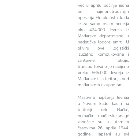
Već u aprilu počinje jedna
od najmonstruoznijih
operacija Holokausta, kada
je za samo osam nedelja
oko 424.000 Jevreja iz
Mađarske deportovano u
nacističke logore smrti. U
okviru ove logistički
izuzetno komplikovane i
zahtevne akcije,
transportovano je i ubijeno
preko 565.000 Jevreja iz
Mađarske i sa teritorija pod
mađarskom okupacijom.
Masovna hapšenja Jevreja
u Novom Sadu, kao i na
teritoriji cele Bačke,
nemačke i mađarske snage
započele su u jutarnjim
časovima 26. aprila 1944.
godine. Hapšeni su svi