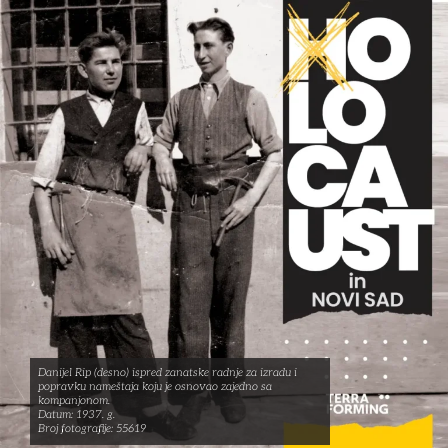
Danijel Rip (desno) ispred zanatske radnje za izradu i
popravku nameštaja koju je osnovao zajedno sa
kompanjonom.
Datum: 1937. g.
Broj fotografije: 55619