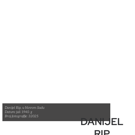
Danijel Rip, u Novom Sadu
Datum: juli 1940. g
Broj fotografije: 32025
DANIJEL
RIP