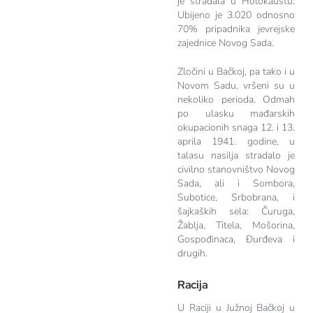
je stradala u Holokaustu.
Ubi­je­no je 3.020 odnosno
70% pripadnika jevrejske
zajednice Novog Sada.
Zločini u Bačkoj, pa tako i u
Novom Sadu, vršeni su u
nekoliko perioda. Odmah
po ulasku mađarskih
okupacionih snaga 12. i 13.
aprila 1941. godine, u
talasu nasilja stradalo je
civilno stanovništvo Novog
Sada, ali i Sombora,
Subotice, Srbobrana, i
šajkaških sela: Čuruga,
Žablja, Titela, Mošorina,
Gospođinaca, Đurđeva i
drugih.
Racija
U Raciji u Južnoj Bačkoj u