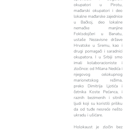
okupatori u Pirotu,
mađarski okupatori i deo
lokalne mađarske zajednice
u Bačkoj, deo lokalne
nemačke manjine
Foklsdojčeri u Banatu,
ustaše Nezavisne države
Hrvatske u Sremu, kao i
drugi pomagači i saradnici
okupatora. I u Srbiji smo
imali kolaboracioniste i
zločince: od Milana Nedića i
njegovog celokupnog
marionetskog režima,
preko Dimitrija Ljotića i
četnika Koste Pećanca, i
raznih bezimenih i sitnih
ljudi koji su koristili priliku
da od tuđe nesreće nešto
ukradu i ušićare.
Holokaust je zločin bez