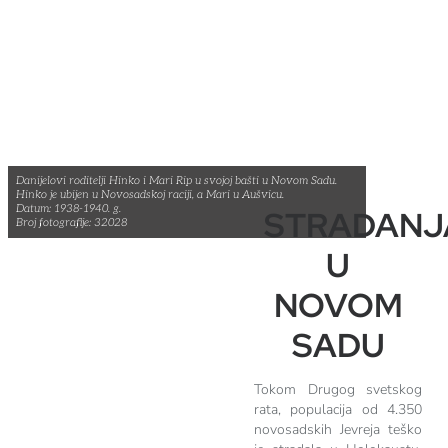
Danijelovi roditelji Hinko i Mari Rip u svojoj bašti u Novom Sadu.
Hinko je ubijen u Novosadskoj raciji, a Mari u Aušvicu.
Datum: 1938-1940. g.
STRADANJ
Broj fotografije: 32028
U
NOVOM
SADU
Tokom Drugog svetskog
rata, populacija od 4.350
novosadskih Jevreja teško