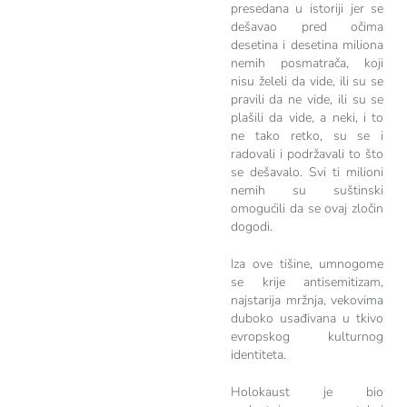
presedana u istoriji jer se
dešavao pred očima
desetina i desetina miliona
nemih posmatrača, koji
nisu želeli da vide, ili su se
pravili da ne vide, ili su se
plašili da vide, a neki, i to
ne tako retko, su se i
radovali i podržavali to što
se dešavalo. Svi ti milioni
nemih su suštinski
omogućili da se ovaj zločin
dogodi.
Iza ove tišine, umnogome
se krije antisemitizam,
najstarija mržnja, vekovima
duboko usađivana u tkivo
evropskog kulturnog
identiteta.
Holokaust je bio