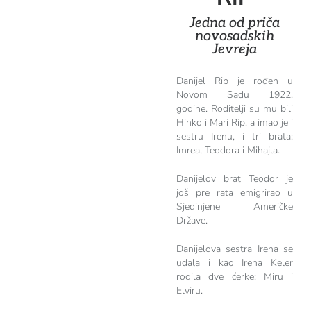
Jedna od priča
novosadskih
Jevreja
Danijel Rip je rođen u
Novom Sadu 1922.
godine. Roditelji su mu bili
Hinko i Mari Rip, a imao je i
sestru Irenu, i tri brata:
Imrea, Teodora i Mihajla.
Danijelov brat Teodor je
još pre rata emigrirao u
Sjedinjene Američke
Države.
Danijelova sestra Irena se
udala i kao Irena Keler
rodila dve ćerke: Miru i
Elviru.