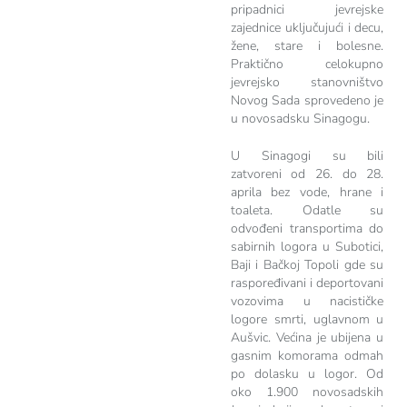
pripadnici jevrejske
zajednice uključujući i decu,
žene, stare i bolesne.
Praktično celokupno
jevrejsko stanovništvo
Novog Sada sprovedeno je
u novosadsku Sinagogu.
U Sinagogi su bili
zatvoreni od 26. do 28.
aprila bez vode, hrane i
toaleta. Odatle su
odvođeni transportima do
sabirnih logora u Subotici,
Baji i Bačkoj Topoli gde su
raspoređivani i deportovani
vozovima u nacističke
logore smrti, uglavnom u
Aušvic. Većina je ubijena u
gasnim komorama odmah
po dolasku u logor. Od
oko 1.900 novosadskih