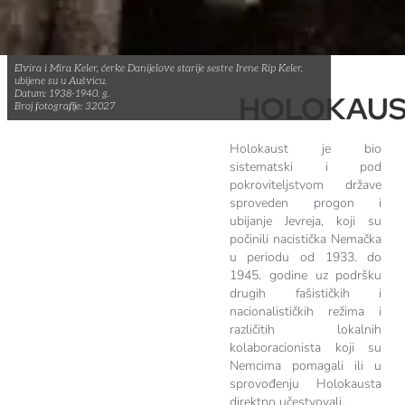
Elvira i Mira Keler, ćerke Danijelove starije sestre Irene Rip Keler,
ubijene su u Aušvicu.
Datum: 1938-1940. g.
HOLOKAU
Broj fotografije: 32027
Holokaust je bio
sistematski i pod
pokroviteljstvom države
sproveden progon i
ubijanje Jevreja, koji su
počinili nacistička Nemačka
u periodu od 1933. do
1945. godine uz podršku
drugih fašističkih i
nacionalističkih režima i
različitih lokalnih
kolaboracionista koji su
Nemcima pomagali ili u
sprovođenju Holokausta
direktno učestvovali.