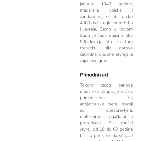
januaru 1942. godine,
mađarska vojska i
žandarmerija su ubili preko
4000 civila, uglavnom Srba
i Jevreja. Samo u Novom
Sadu je tada ubijeno oko
900 Jevreja, što je u tom
trenutku bila gotovo
četvrtina ukupne jevrejske
zajednice grada.
Prinudni rad
Tokom celog perioda
mađarske okupacije Bačke,
primenjivane su
antijevrejske mere. Jevreji
su obespravljeni,
maltretirani, pljačkani i
proterivani. Svi muški
Jevreji od 18 do 60 godina
bili su prisiljeni da se jave