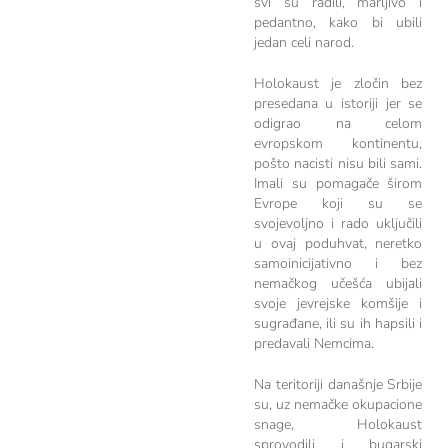
svi su radili, marljivo i
pedantno, kako bi ubili
jedan celi narod.
Holokaust je zločin bez
presedana u istoriji jer se
odigrao na celom
evropskom kontinentu,
pošto nacisti nisu bili sami.
Imali su pomagače širom
Evrope koji su se
svojevoljno i rado uključili
u ovaj poduhvat, neretko
samoinicijativno i bez
nemačkog učešća ubijali
svoje jevrejske komšije i
sugrađane, ili su ih hapsili i
predavali Nemcima.
Na teritoriji današnje Srbije
su, uz nemačke okupacione
snage, Holokaust
sprovodili i bugarski