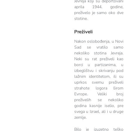
Jevreja koji su deportovani
aprila 1944. godine,
preživelo je samo oko dve
stotine.
Preživeli
Nakon oslobođenja, u Novi
Sad se vratilo samo
nekoliko stotina Jevreja.
Neki su rat preživeli kao
borci u partizanima, u
izbeglištvu i skrivanju pod
lažnim identitetom, ili su
uprkos svemu preživeli
strahote logora širom
Evrope. Veliki broj
preživelih se nekoliko
godina kasnije iselio, pre
svega u Izrael, ali i u druge
zemlje.
Bilo je izuzetno teško