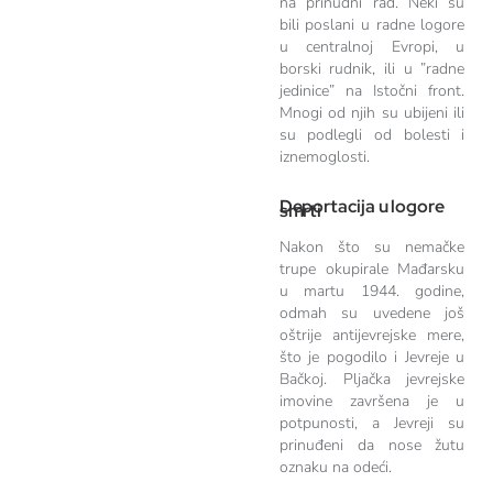
na prinudni rad. Neki su
bili poslani u radne logore
u centralnoj Evropi, u
borski rudnik, ili u ”radne
jedinice” na Istočni front.
Mnogi od njih su ubijeni ili
su podlegli od bolesti i
iznemoglosti.
Deportacija u logore
smrti
Nakon što su nemačke
trupe okupirale Mađarsku
u martu 1944. godine,
odmah su uvedene još
oštrije antijevrejske mere,
što je pogodilo i Jevreje u
Bačkoj. Pljačka jevrejske
imovine završena je u
potpunosti, a Jevreji su
prinuđeni da nose žutu
oznaku na odeći.