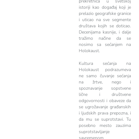
prekretnica u svetskoj
istoriji kao događaj koji je
prelazio geografske granice
i uticao na sve segmente
društava kojih se doticao.
Decenijama kasnije, i dalje
tražimo načine da se
nosimo sa sećanjem na
Holokaust.
Kultura sećanja na
Holokaust podrazumeva
ne samo čuvanje sećanja
na žrtve, nego i
spoznavanje sopstvene
lične i društvene
odgovornosti i obaveze da
se ugrožavanje građanskih
i ljudskih prava prepozna, i
da mu se suprotstavi. Tu
posebno mesto zauzima
suprotstavljanje
savremenom