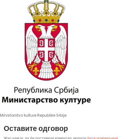
Ministarstvo kulture Republike Srbije
Оставите одговор
Жао нам је, да би поставили коментар, морате
бити пријављени
.