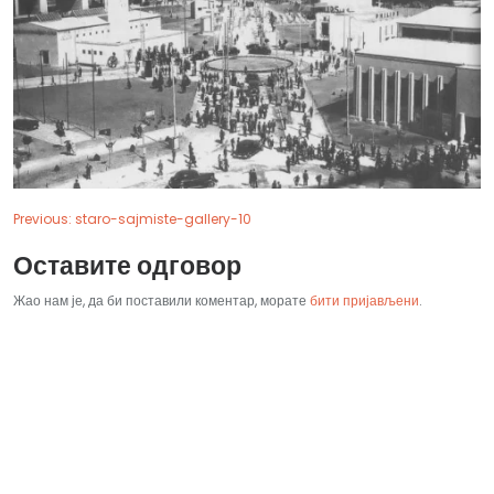
Previous:
staro-sajmiste-gallery-10
Оставите одговор
Жао нам је, да би поставили коментар, морате
бити пријављени
.