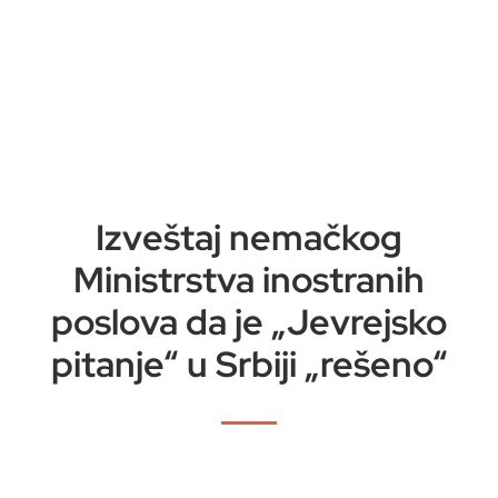
Izveštaj nemačkog
Ministrstva inostranih
poslova da je „Jevrejsko
pitanje“ u Srbiji „rešeno“