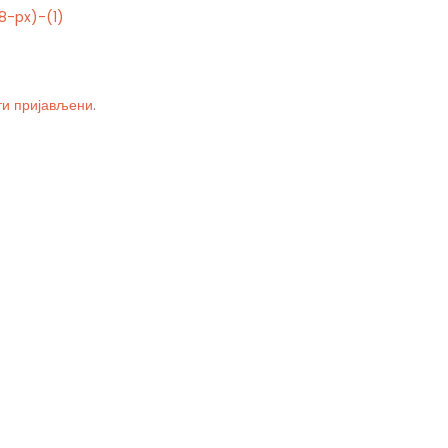
8-px)-(1)
ти пријављени
.