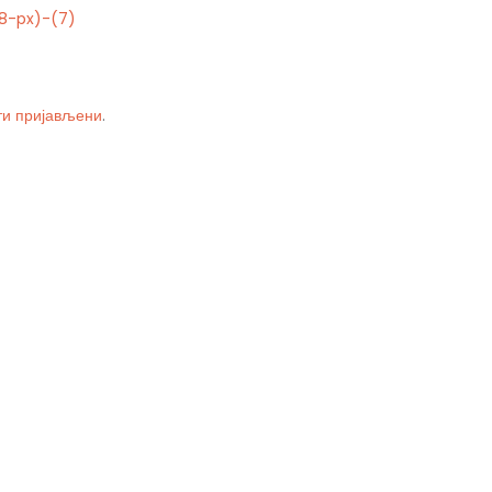
8-px)-(7)
ти пријављени
.