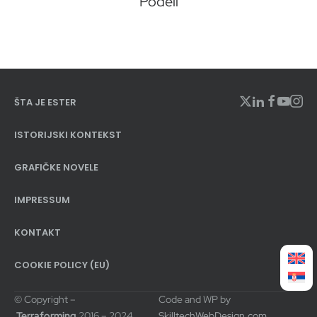
Podeli
ŠTA JE ESTER
ISTORIJSKI KONTEKST
GRAFIČKE NOVELE
IMPRESSUM
KONTAKT
COOKIE POLICY (EU)
© Copyright –
Code and WP by
Terraforming
2016 – 2024
SkilltechWebDesign.com